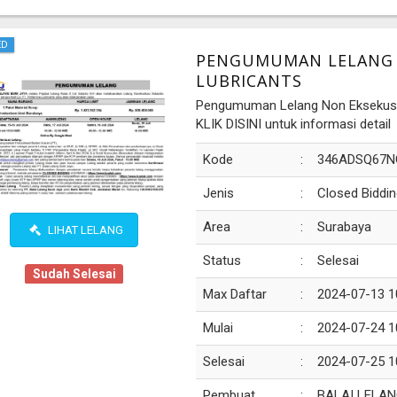
ED
PENGUMUMAN LELANG A
LUBRICANTS
Pengumuman Lelang Non Eksekusi
KLIK DISINI untuk informasi detail
Kode
:
346ADSQ67N
Jenis
:
Closed Biddin
Area
:
Surabaya
LIHAT LELANG
Status
:
Selesai
Sudah Selesai
Max Daftar
:
2024-07-13 1
Mulai
:
2024-07-24 1
Selesai
:
2024-07-25 1
Pembuat
:
BALAI LELAN