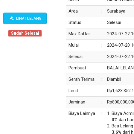
Area
:
Surabaya
LIHAT LELANG
Status
:
Selesai
Sudah Selesai
Max Daftar
:
2024-07-22 1
Mulai
:
2024-07-20 1
Selesai
:
2024-07-22 1
Pembuat
:
BALAI LELAN
Serah Terima
:
Diambil
Limit
:
Rp1,623,352,
Jaminan
:
Rp800,000,00
Biaya Lainnya
:
Biaya Admi
3%
dari har
Bea Lelang
3.6%
dari h