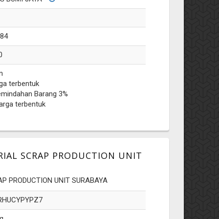
184
0
n
ga terbentuk
emindahan Barang 3%
arga terbentuk
ERIAL SCRAP PRODUCTION UNIT
RAP PRODUCTION UNIT SURABAYA
RHUCYPYPZ7
g