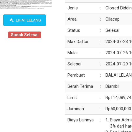
Jenis
:
Closed Biddin
Area
:
Cilacap
LIHAT LELANG
Status
:
Selesai
Sudah Selesai
Max Daftar
:
2024-07-23 1
Mulai
:
2024-07-26 1
Selesai
:
2024-07-29 1
Pembuat
:
BALAI LELAN
Serah Terima
:
Diambil
Limit
:
Rp114,089,74
Jaminan
:
Rp50,000,000
Biaya Lainnya
:
Biaya Admi
3%
dari har