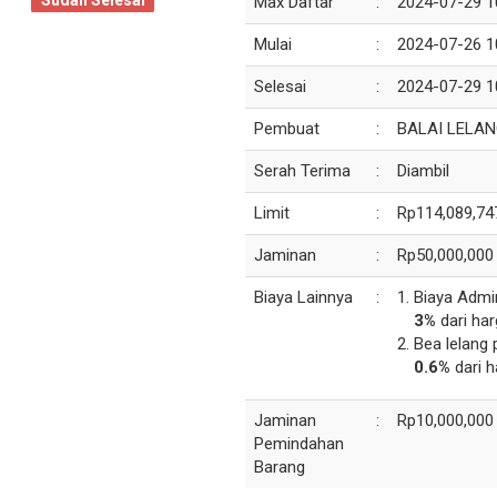
Sudah Selesai
Max Daftar
:
2024-07-29 1
Mulai
:
2024-07-26 1
Selesai
:
2024-07-29 1
Pembuat
:
BALAI LELAN
Serah Terima
:
Diambil
Limit
:
Rp114,089,74
Jaminan
:
Rp50,000,000
Biaya Lainnya
:
Biaya Admi
3%
dari har
Bea lelang 
0.6%
dari h
Jaminan
:
Rp10,000,000
Pemindahan
Barang