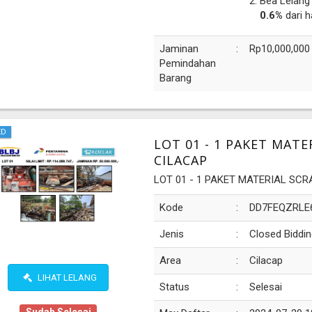
Bea Lelang
0.6%
dari h
Jaminan
:
Rp10,000,000
Pemindahan
Barang
ED
LOT 01 - 1 PAKET MAT
CILACAP
LOT 01 - 1 PAKET MATERIAL SC
Kode
:
DD7FEQZRLE
Jenis
:
Closed Biddin
Area
:
Cilacap
LIHAT LELANG
Status
:
Selesai