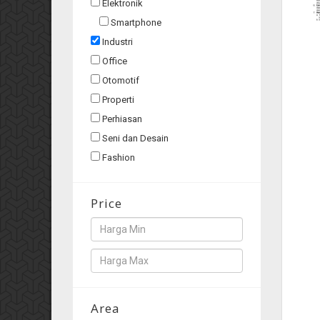
Elektronik
Smartphone
Industri
Office
Otomotif
Properti
Perhiasan
Seni dan Desain
Fashion
Price
Area