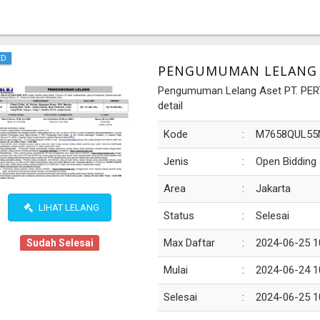
ED
PENGUMUMAN LELANG A
Pengumuman Lelang Aset PT. PERT
detail
Kode
:
M7658QUL55
Jenis
:
Open Bidding
Area
:
Jakarta
LIHAT LELANG
Status
:
Selesai
Max Daftar
:
2024-06-25 1
Sudah Selesai
Mulai
:
2024-06-24 1
Selesai
:
2024-06-25 1