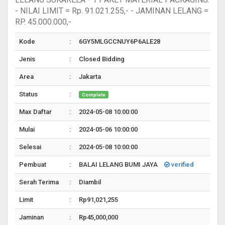
- NILAI LIMIT = Rp. 91.021.255,- - JAMINAN LELANG =
RP. 45.000.000,-
Kode
:
6GY5MLGCCNUY6P6ALE28
Jenis
:
Closed Bidding
Area
:
Jakarta
Status
:
Complete
Max Daftar
:
2024-05-08 10:00:00
Mulai
:
2024-05-06 10:00:00
Selesai
:
2024-05-08 10:00:00
Pembuat
:
BALAI LELANG BUMI JAYA
verified
Serah Terima
:
Diambil
Limit
:
Rp91,021,255
Jaminan
:
Rp45,000,000