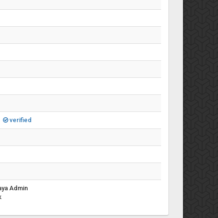
verified
aya Admin
k